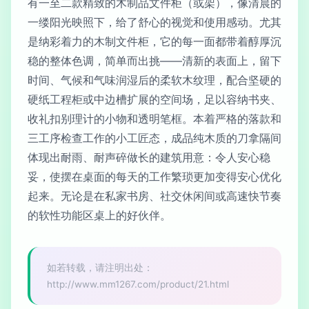
有一至二款精致的木制品文件柜（或架），像清晨的
一缕阳光映照下，给了舒心的视觉和使用感动。尤其
是纳彩着力的木制文件柜，它的每一面都带着醇厚沉
稳的整体色调，简单而出挑——清新的表面上，留下
时间、气候和气味润湿后的柔软木纹理，配合坚硬的
硬纸工程柜或中边槽扩展的空间场，足以容纳书夹、
收礼扣别理计的小物和透明笔框。本着严格的落款和
三工序检查工作的小工匠态，成品纯木质的刀拿隔间
体现出耐雨、耐声碎做长的建筑用意：令人安心稳
妥，使摆在桌面的每天的工作繁琐更加变得安心优化
起来。无论是在私家书房、社交休闲间或高速快节奏
的软性功能区桌上的好伙伴。
如若转载，请注明出处：
http://www.mm1267.com/product/21.html